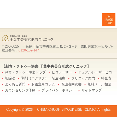
〒260-0015 千葉県千葉市中央区富士見２−２−３ 吉田興業第一ビル 7F
電話番号：
0120-159-147
【刺青・タトゥー除去-千葉中央美容形成クリニック】
刺青・タトゥー除去トップ
ピコレーザー
デュアルレーザーピコ
►
►
►
切除法
剥削（ハクサク）・削皮治療
クリニック案内
料金表
►
►
►
►
よくある質問
お役立ちコラム
保護者同意書
無料メール相談
►
►
►
►
カウンセリング予約
プライバシーポリシー
サイトマップ
►
►
►
Copyright ©
2026 CHIBA CHUOH BIYOUKEISEI CLINIC. All rights