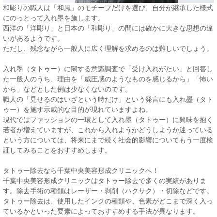
和彫りの職人は「和風」のモチーフだけを選び、自分が継承した様式
にのっとって入れ墨を施します。
西洋の「洋彫り」と日本の「和彫り」の間には確かに大きな思想の違
いがあるようです。
ただし、残念ながら一般人に広く理解を求めるのは難しいでしょう。
入れ墨（タトゥー）に関する意識調査で「受け入れがたい」と回答し
た一般人のうち、理由を「威圧感のようなものを感じるから」「怖い
から」などとした例は少なくないのです。
職人の「見せるのはいざという時だけ」という発言にも入れ墨（タト
ゥー）を施す示威的な目的が現れていますよね。
現代ではファッションの一環として入れ墨（タトゥー）に興味を抱く
若者が増えていますが、これから入れようかどうしようか迷っている
という方については、将来にまで続く社会的影響についてもう一度検
証してみることをおすすめします。
タトゥー除去なら千葉中央美容形成クリニックへ！
千葉中央美容形成クリニックはタトゥー除去で多くの実績がありま
す。除去手術の種類はレーザー・剥削（ハクサク）・切除などです。
タトゥー除去は、使用したインクの種類や、色素がどこまで深く入っ
ているかといった要素によっておすすめする手法が異なります。