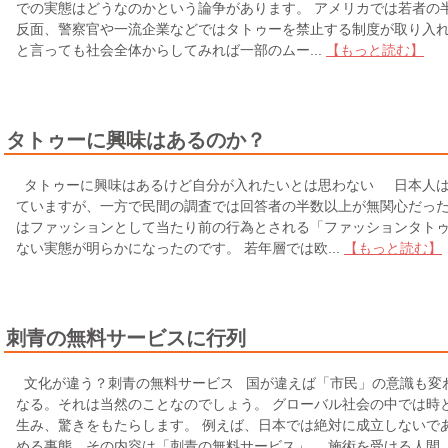
での実態はどうなのかという論争があります。 アメリカでは若者の
反面、警察官や一流企業などではタトゥーを禁止する制度が取り入れ
と言っても社会全体からしてみれば一部のムー...
【もっと読む】
タトゥーに興味はあるのか？
タトゥーに興味はあるけど自分が入れたいとは思わない 日本人は
ていますが、一方で民間の調査では回答者の半数以上が無関心だった
はファッションとして当たり前の行為とされる「ファッションタト
ない実態が明らかになったのです。 若年層では欧...
【もっと読む】
刺青の無料サービスに行列
文化が違う？刺青の無料サービス 国が違えば「市民」の意識も変
なる。それは当然のことなのでしょう。 グローバル社会の中では時
生み、驚きをもたらします。 例えば、日本では絶対に成立しないで
める事態。その内容は「刺青の無料サービス」。 施術を受ける人間..