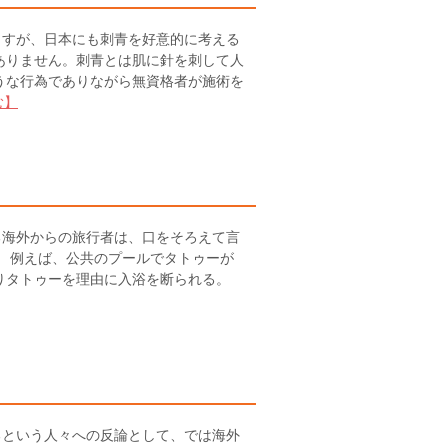
すが、日本にも刺青を好意的に考える
ありません。刺青とは肌に針を刺して人
うな行為でありながら無資格者が施術を
む】
海外からの旅行者は、口をそろえて言
。 例えば、公共のプールでタトゥーが
りタトゥーを理由に入浴を断られる。
という人々への反論として、では海外