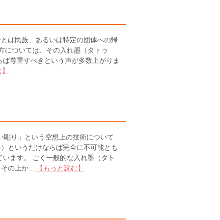
とは民族、あるいは特定の団体への帰
の方については、その入れ墨（タトゥ
らば尊重すべきという声が多数上がりま
む】
い彫り」という空想上の技術について
ー）というだけならば完全に不可能とも
ています。 ごく一般的な入れ墨（タト
の上か...
【もっと読む】